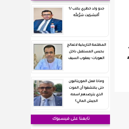
جدو ولد خطري يكتب /؟
أَمْبسْكِيت سَرّْغلّه
المظلمة التاريخية لاتعالج
بحبس المستقبل داخل
الهويات- يعقوب السيف
وماذا فعل الموريتانيون
حتى يكتشفوا أن الموت
الذي يترصدهم اسمه:
الجيش المالي؟
تابعنا على فيسبوك