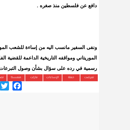
دافع عن فلسطين منذ صغره .
ونفى السفير مانسب اليه من إساءة للشعب الموري
الموريتاني ومواقفه التاريخية الداعمة للقضية الف
رسمية في رده على سؤال بشأن وصول التبرعات 
تعرضت
حملة
الإساءات
مازلت
متمسكا
تصر
ook