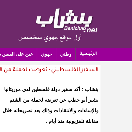
وطني
جهوي
عين على الفيس ب
الرئيسية
السفير الفلسطيني : تعرضت لحملة من ال
بنشاب : أكد سفير دولة فلسطين لدى موريتانيا
بشير أبو حطب عن تعرضه لحملة من الشتم
والإساءات والانتقادات وذلك بعد تصريحاته خلال
مقابلة تلفزيونية منذ أيام .