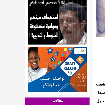
 شعب
يفا
 حمل
مقالات