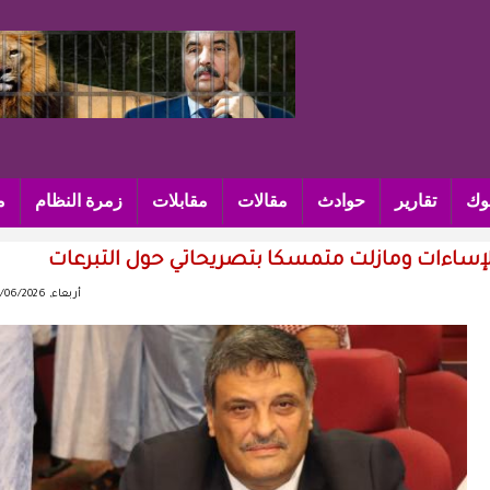
وك
تقارير
حوادث
مقالات
مقابلات
زمرة النظام
م
إساءات ومازلت متمسكا بتصريحاتي حول التبرعات
أربعاء, 03/06/2026 - 07:14