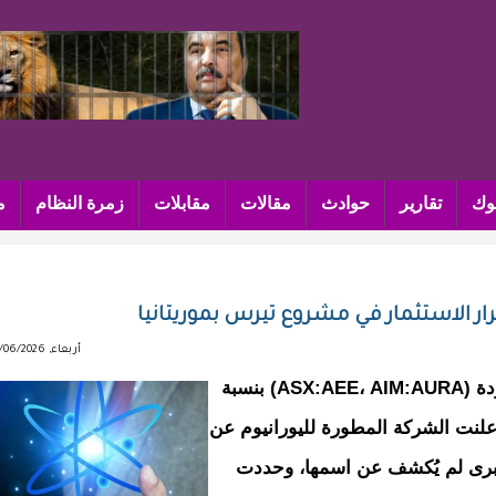
وك
تقارير
حوادث
مقالات
مقابلات
زمرة النظام
م
قرار الاستثمار في مشروع تيرس بموريتانيا
أربعاء, 03/06/2026 - 12:14
بنشاب : ارتفعت أسهم شركة أورا إنرجي المحدودة (ASX:AEE، AIM:AURA) بنسبة
لاثاء، بعد أن أعلنت الشركة المطورة لليورانيوم عن
كبرى لم يُكشف عن اسمها، وحددت