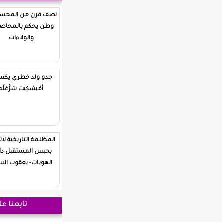
نصف قرن من المحسوبية…
وطن يحكم بالمحاصصة
والولاءات
جدو ولد خطري يكتب /؟
أَمْبسْكِيت سَرّْغلّه
المظلمة التاريخية لاتعالج
بحبس المستقبل داخل
الهويات- يعقوب السيف
تابعنا على فيسبوك