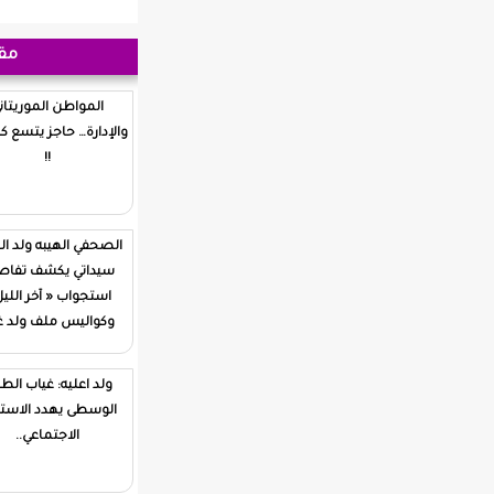
مقابلات
المواطن الموريتاني
والإدارة… حاجز يتسع كل يوم
!!
الصحفي الهيبه ولد الشيخ
سيداتي يكشف تفاصيل
استجواب « آخر الليل »
وكواليس ملف ولد غده
ولد اعليه: غياب الطبقة
الوسطى يهدد الاستقرار
الاجتماعي..