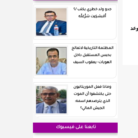
جدو ولد خطري يكتب /؟
أَمْبسْكِيت سَرّْغلّه
وعد
المظلمة التاريخية لاتعالج
بحبس المستقبل داخل
الهويات- يعقوب السيف
وماذا فعل الموريتانيون
حتى يكتشفوا أن الموت
الذي يترصدهم اسمه:
الجيش المالي؟
تابعنا على فيسبوك