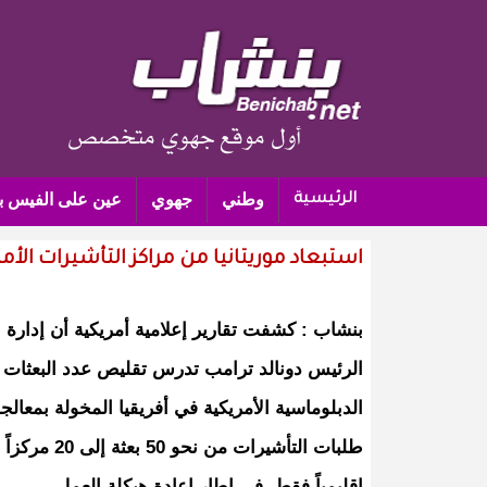
وطني
جهوي
عين على الفيس ب
الرئيسية
استبعاد موريتانيا من مراكز التأشيرات الأم
بنشاب : كشفت تقارير إعلامية أمريكية أن إدارة
الرئيس دونالد ترامب تدرس تقليص عدد البعثات
الدبلوماسية الأمريكية في أفريقيا المخولة بمعالج
طلبات التأشيرات من نحو 50 بعثة إلى 20 مركزاً
إقليمياً فقط، في إطار إعادة هيكلة العمل