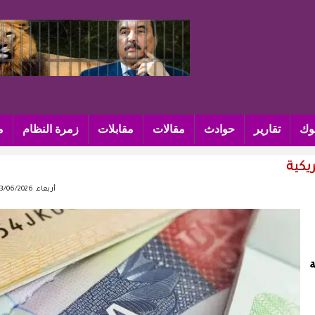
وك
تقارير
حوادث
مقالات
مقابلات
زمرة النظام
م
ريكية
أربعاء, 03/06/2026 - 06:36
ة