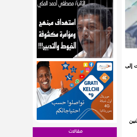
ت إلى
نين
مقالات